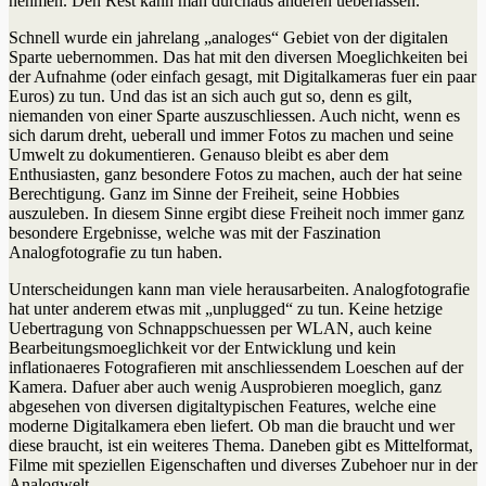
nehmen. Den Rest kann man durchaus anderen ueberlassen.
Schnell wurde ein jahrelang „analoges“ Gebiet von der digitalen
Sparte uebernommen. Das hat mit den diversen Moeglichkeiten bei
der Aufnahme (oder einfach gesagt, mit Digitalkameras fuer ein paar
Euros) zu tun. Und das ist an sich auch gut so, denn es gilt,
niemanden von einer Sparte auszuschliessen. Auch nicht, wenn es
sich darum dreht, ueberall und immer Fotos zu machen und seine
Umwelt zu dokumentieren. Genauso bleibt es aber dem
Enthusiasten, ganz besondere Fotos zu machen, auch der hat seine
Berechtigung. Ganz im Sinne der Freiheit, seine Hobbies
auszuleben. In diesem Sinne ergibt diese Freiheit noch immer ganz
besondere Ergebnisse, welche was mit der Faszination
Analogfotografie zu tun haben.
Unterscheidungen kann man viele herausarbeiten. Analogfotografie
hat unter anderem etwas mit „unplugged“ zu tun. Keine hetzige
Uebertragung von Schnappschuessen per WLAN, auch keine
Bearbeitungsmoeglichkeit vor der Entwicklung und kein
inflationaeres Fotografieren mit anschliessendem Loeschen auf der
Kamera. Dafuer aber auch wenig Ausprobieren moeglich, ganz
abgesehen von diversen digitaltypischen Features, welche eine
moderne Digitalkamera eben liefert. Ob man die braucht und wer
diese braucht, ist ein weiteres Thema. Daneben gibt es Mittelformat,
Filme mit speziellen Eigenschaften und diverses Zubehoer nur in der
Analogwelt.