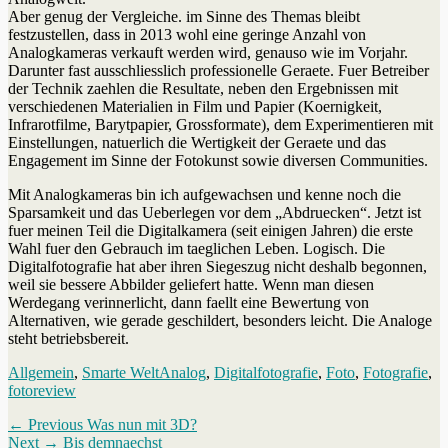
Aber genug der Vergleiche. im Sinne des Themas bleibt
festzustellen, dass in 2013 wohl eine geringe Anzahl von
Analogkameras verkauft werden wird, genauso wie im Vorjahr.
Darunter fast ausschliesslich professionelle Geraete. Fuer Betreiber
der Technik zaehlen die Resultate, neben den Ergebnissen mit
verschiedenen Materialien in Film und Papier (Koernigkeit,
Infrarotfilme, Barytpapier, Grossformate), dem Experimentieren mit
Einstellungen, natuerlich die Wertigkeit der Geraete und das
Engagement im Sinne der Fotokunst sowie diversen Communities.
Mit Analogkameras bin ich aufgewachsen und kenne noch die
Sparsamkeit und das Ueberlegen vor dem „Abdruecken“. Jetzt ist
fuer meinen Teil die Digitalkamera (seit einigen Jahren) die erste
Wahl fuer den Gebrauch im taeglichen Leben. Logisch. Die
Digitalfotografie hat aber ihren Siegeszug nicht deshalb begonnen,
weil sie bessere Abbilder geliefert hatte. Wenn man diesen
Werdegang verinnerlicht, dann faellt eine Bewertung von
Alternativen, wie gerade geschildert, besonders leicht. Die Analoge
steht betriebsbereit.
Categories
Tags
Allgemein
,
Smarte Welt
Analog
,
Digitalfotografie
,
Foto
,
Fotografie
,
fotoreview
Beitragsnavigation
Previous
← Previous
Was nun mit 3D?
Next
post:
Next →
Bis demnaechst