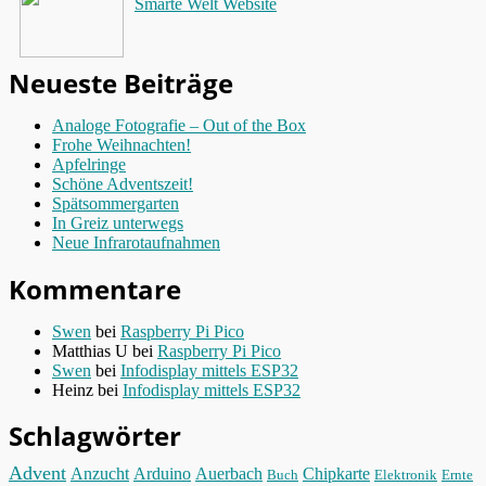
Smarte Welt Website
Neueste Beiträge
Analoge Fotografie – Out of the Box
Frohe Weihnachten!
Apfelringe
Schöne Adventszeit!
Spätsommergarten
In Greiz unterwegs
Neue Infrarotaufnahmen
Kommentare
Swen
bei
Raspberry Pi Pico
Matthias U
bei
Raspberry Pi Pico
Swen
bei
Infodisplay mittels ESP32
Heinz
bei
Infodisplay mittels ESP32
Schlagwörter
Advent
Anzucht
Arduino
Auerbach
Chipkarte
Elektronik
Buch
Ernte