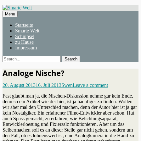
Skip
Smarte Welt
WEBLOG
to
Menu
content
Primary
Startseite
Smarte Welt
menu
Schnipsel
zu Hause
Impressum
Search
Search
for:
Analoge Nische?
Posted
Author
20. August 2013
16. Juli 2013
Swen
Leave a comment
on
Fast glaubt man ja, die Nischen-Diskussion nehme gar kein Ende,
denn so ein Artikel wie der hier, ist ja haeufiger zu finden. Wollen
wir aber mal den Unterschied machen, denn der Autor hier ist ja gar
kein Nostalgiker. Ein erfahrener Filme-Entwickler aber schon. Hat
auch Spass gemacht, zu erfahren, wie Belichtungsapparat,
Entwicklerloesung und Fixiersalz funktionieren. Aber um das
Selbermachen soll es an dieser Stelle gar nicht gehen, sondern um
den Fall, ob es lohnenswert ist, eine Analogkamera in die Hand zu