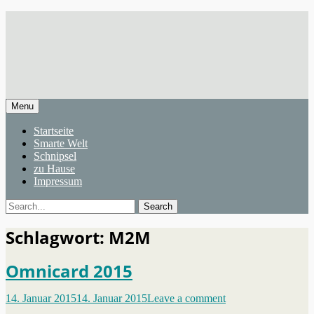
Skip
Smarte Welt
WEBLOG
to
content
Menu
Primary
Startseite
Smarte Welt
menu
Schnipsel
zu Hause
Impressum
Search
Search
for:
Schlagwort:
M2M
Omnicard 2015
Posted
14. Januar 2015
14. Januar 2015
Leave a comment
on