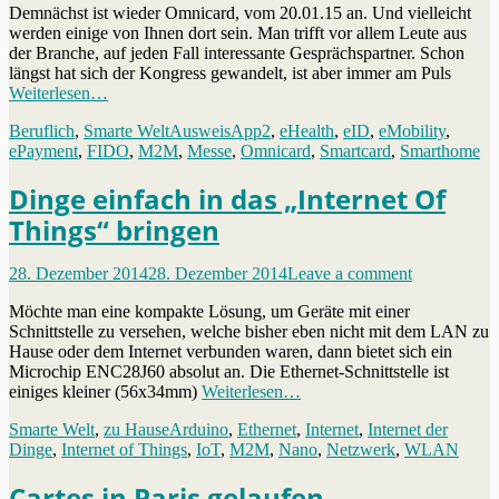
Demnächst ist wieder Omnicard, vom 20.01.15 an. Und vielleicht
werden einige von Ihnen dort sein. Man trifft vor allem Leute aus
der Branche, auf jeden Fall interessante Gesprächspartner. Schon
längst hat sich der Kongress gewandelt, ist aber immer am Puls
Weiterlesen…
Categories
Tags
Beruflich
,
Smarte Welt
AusweisApp2
,
eHealth
,
eID
,
eMobility
,
ePayment
,
FIDO
,
M2M
,
Messe
,
Omnicard
,
Smartcard
,
Smarthome
Dinge einfach in das „Internet Of
Things“ bringen
Posted
28. Dezember 2014
28. Dezember 2014
Leave a comment
on
Möchte man eine kompakte Lösung, um Geräte mit einer
Schnittstelle zu versehen, welche bisher eben nicht mit dem LAN zu
Hause oder dem Internet verbunden waren, dann bietet sich ein
Microchip ENC28J60 absolut an. Die Ethernet-Schnittstelle ist
einiges kleiner (56x34mm)
Weiterlesen…
Categories
Tags
Smarte Welt
,
zu Hause
Arduino
,
Ethernet
,
Internet
,
Internet der
Dinge
,
Internet of Things
,
IoT
,
M2M
,
Nano
,
Netzwerk
,
WLAN
Cartes in Paris gelaufen